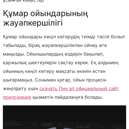
ұсынған кеңестер
Құмар ойындарының
жауапкершілігі
Құмар ойындары көңіл көтерудің тиімді тәсілі болып
табылады, бірақ жауапкершілікпен ойнау өте
маңызды. Ойыншылардың өздерін бақылап,
қаржылық шектеулерін сақтау керек. Ең алдымен,
ойынның көңіл көтеру мақсаты екенін естен
шығармаңыз. Сонымен қатар, ойын процесін
жеңілдету үшін
скачать Пин ап официальный сайт
приложение
қызметін пайдалануға болады.