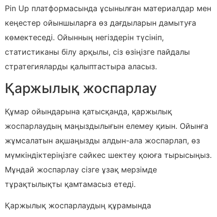
Pin Up платформасында ұсынылған материалдар мен
кеңестер ойыншыларға өз дағдыларын дамытуға
көмектеседі. Ойынның негіздерін түсініп,
статистиканы білу арқылы, сіз өзіңізге пайдалы
стратегияларды қалыптастыра аласыз.
Қаржылық жоспарлау
Құмар ойындарына қатысқанда, қаржылық
жоспарлаудың маңыздылығын елемеу қиын. Ойынға
жұмсалатын ақшаңызды алдын-ала жоспарлап, өз
мүмкіндіктеріңізге сәйкес шектеу қоюға тырысыңыз.
Мұндай жоспарлау сізге ұзақ мерзімде
тұрақтылықты қамтамасыз етеді.
Қаржылық жоспарлаудың құрамында