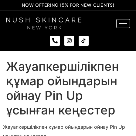
NOW OFFERING 15% FOR NEW CLIENTS!
Жауапкершілікпен
құмар ойындарын
ойнау Pin Up
ұсынған кеңестер
Жауапкершілікпен құмар ойындарын ойнау Pin Up