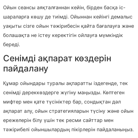
Ойын сеансы аяқталғаннан кейін, бірден басқа іс-
шараларға көшу де тиімді. Ойыннан кейінгі демалыс
уақыты сізге ойын тәжірибесін қайта бағалауға және
болашақта не істеу керектігін ойлауға мүмкіндік
береді.
Сенімді ақпарат көздерін
пайдалану
Құмар ойындары туралы ақпаратты іздегенде, тек
сенімді дереккөздерге жүгіну маңызды. Көптеген
мифтер мен қате түсініктер бар, сондықтан дәл
ақпарат алу, ойын стратегияларын түсіну және ойын
ережелерін білу үшін тек ресми сайттар мен
тәжірибелі ойыншылардың пікірлерін пайдаланыңыз.