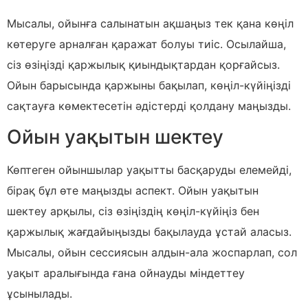
Мысалы, ойынға салынатын ақшаңыз тек қана көңіл
көтеруге арналған қаражат болуы тиіс. Осылайша,
сіз өзіңізді қаржылық қиындықтардан қорғайсыз.
Ойын барысында қаржыны бақылап, көңіл-күйіңізді
сақтауға көмектесетін әдістерді қолдану маңызды.
Ойын уақытын шектеу
Көптеген ойыншылар уақытты басқаруды елемейді,
бірақ бұл өте маңызды аспект. Ойын уақытын
шектеу арқылы, сіз өзіңіздің көңіл-күйіңіз бен
қаржылық жағдайыңызды бақылауда ұстай аласыз.
Мысалы, ойын сессиясын алдын-ала жоспарлап, сол
уақыт аралығында ғана ойнауды міндеттеу
ұсынылады.