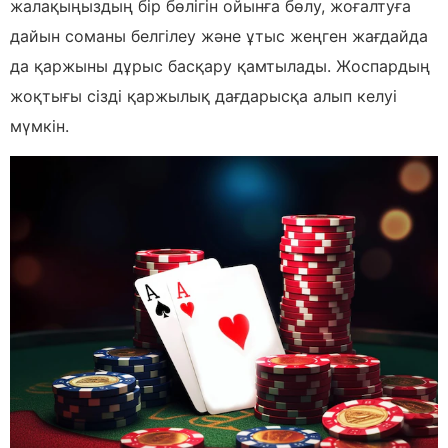
жалақыңыздың бір бөлігін ойынға бөлу, жоғалтуға
дайын соманы белгілеу және ұтыс жеңген жағдайда
да қаржыны дұрыс басқару қамтылады. Жоспардың
жоқтығы сізді қаржылық дағдарысқа алып келуі
мүмкін.