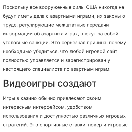
Поскольку все вооруженные силы США никогда не
будут иметь дела с азартными играми, их законы о
труде, регулирующие межштатные передачи
информации об азартных играх, влекут за собой
уголовные санкции. Это серьезная причина, почему
необходимо убедиться, что любой игровой сайт
полностью управляется и зарегистрирован у
настоящего специалиста по азартным играм.
Видеоигры создают
Игры в казино обычно привлекают своим
интересным интерфейсом, удобством
использования и доступностью различных игровых
стратегий. Это спортивные ставки, покер и игровые