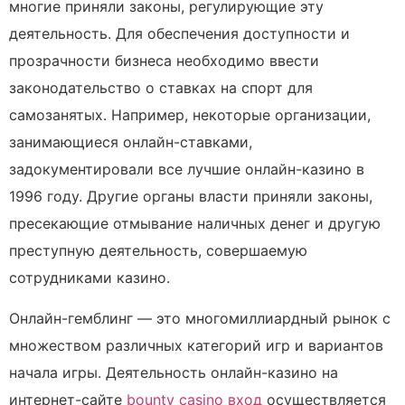
многие приняли законы, регулирующие эту
деятельность. Для обеспечения доступности и
прозрачности бизнеса необходимо ввести
законодательство о ставках на спорт для
самозанятых. Например, некоторые организации,
занимающиеся онлайн-ставками,
задокументировали все лучшие онлайн-казино в
1996 году. Другие органы власти приняли законы,
пресекающие отмывание наличных денег и другую
преступную деятельность, совершаемую
сотрудниками казино.
Онлайн-гемблинг — это многомиллиардный рынок с
множеством различных категорий игр и вариантов
начала игры. Деятельность онлайн-казино на
интернет-сайте
bounty casino вход
осуществляется