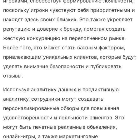
игроками, способствуя формированию лояльности,
поскольку игроки чувствуют себя приоритетными и
находят здесь своих близких. Это также укрепляет
репутацию и доверие к бренду, помогая создать
жесткую конкуренцию на переполненном рынке.
Более того, это может стать важным фактором,
привлекающим уникальных клиентов, которые будут
уделять внимание безопасности и публиковать
отзывы.
Используя аналитику данных и предиктивную
аналитику, сотрудники могут создавать
персонализированные обзоры для повышения
удовлетворенности и лояльности клиентов. Это
могут быть печатные рекламные объявления,
онлайн-игры, а также маркетинговые