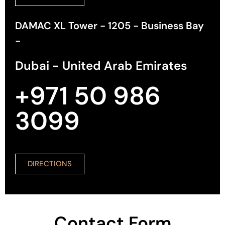
DAMAC XL Tower - 1205 - Business Bay
-
Dubai - United Arab Emirates
+971 50 986
3099
DIRECTIONS
Contact Form