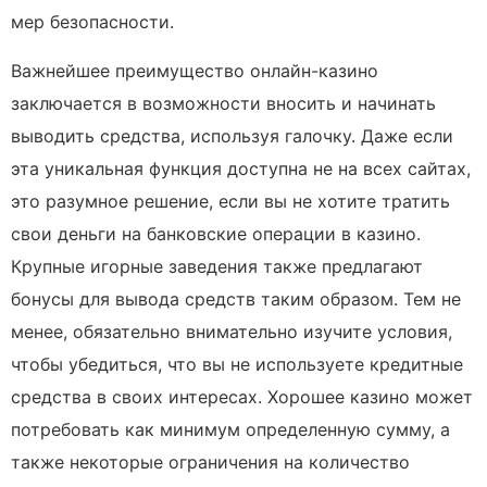
мер безопасности.
Важнейшее преимущество онлайн-казино
заключается в возможности вносить и начинать
выводить средства, используя галочку. Даже если
эта уникальная функция доступна не на всех сайтах,
это разумное решение, если вы не хотите тратить
свои деньги на банковские операции в казино.
Крупные игорные заведения также предлагают
бонусы для вывода средств таким образом. Тем не
менее, обязательно внимательно изучите условия,
чтобы убедиться, что вы не используете кредитные
средства в своих интересах. Хорошее казино может
потребовать как минимум определенную сумму, а
также некоторые ограничения на количество