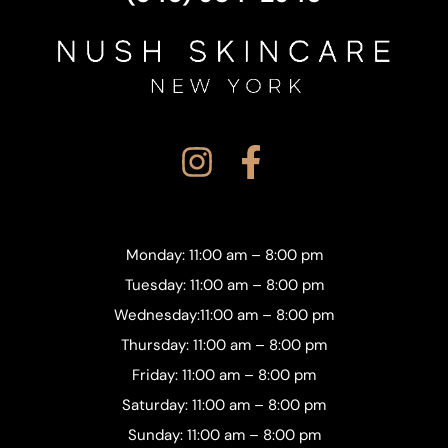
Monday: 11:00 am – 8:00 pm
Tuesday: 11:00 am – 8:00 pm
Wednesday:11:00 am – 8:00 pm
Thursday: 11:00 am – 8:00 pm
Friday: 11:00 am – 8:00 pm
Saturday: 11:00 am – 8:00 pm
Sunday: 11:00 am – 8:00 pm