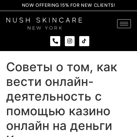
NOW OFFERING 15% FOR NEW CLIENTS!
Советы о том, как
вести онлайн-
деятельность с
помощью казино
онлайн на деньги