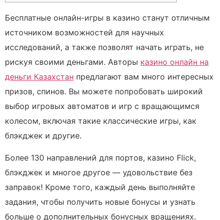
Бесплатные онлайн-игры в казино станут отличным
источником возможностей для научных
исследований, а также позволят начать играть, не
рискуя своими деньгами. Авторы
казино онлайн на
деньги Казахстан
предлагают вам много интересных
призов, спинов.
Вы можете попробовать широкий
выбор игровых автоматов и игр с вращающимся
колесом, включая такие классические игры, как
блэкджек и другие.
Более 130 направлений для портов, казино Flick,
блэкджек и многое другое — удовольствие без
заправок! Кроме того, каждый день выполняйте
задания, чтобы получить новые бонусы и узнать
больше о дополнительных бонусных вращениях.