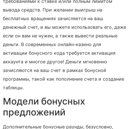
требованиями к ставке и/или полным лимитом
вывода средств. При желании выигрыш на
бесплатных вращениях зачисляется на ваш
денежный счет, и вы можете использовать его, даже
если он вам не нужен, а также вывести реальные
деньги. В современных онлайн-казино для
активации бонусного кода требуется активация
аккаунта и многое другое! Деньги мгновенно
зачисляются на ваш счет в рамках бонусной
программы, такой как пополнение счета и создание
таблицы.
Модели бонусных
предложений
Дополнительные бонусные раунды, безусловно,