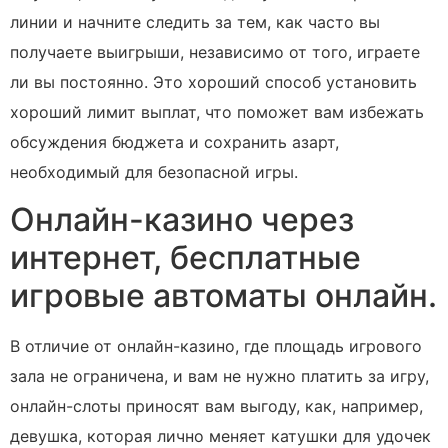
линии и начните следить за тем, как часто вы
получаете выигрыши, независимо от того, играете
ли вы постоянно. Это хороший способ установить
хороший лимит выплат, что поможет вам избежать
обсуждения бюджета и сохранить азарт,
необходимый для безопасной игры.
Онлайн-казино через
интернет, бесплатные
игровые автоматы онлайн.
В отличие от онлайн-казино, где площадь игрового
зала не ограничена, и вам не нужно платить за игру,
онлайн-слоты приносят вам выгоду, как, например,
девушка, которая лично меняет катушки для удочек