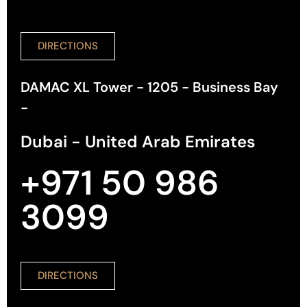
DIRECTIONS
DAMAC XL Tower - 1205 - Business Bay
-
Dubai - United Arab Emirates
+971 50 986
3099
DIRECTIONS