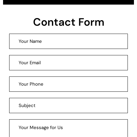
Contact Form