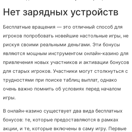
Нет зарядных устройств
Бесплатные вращения — это отличный способ для
игроков попробовать новейшие настольные игры, не
рискуя своими реальными деньгами. Эти бонусы
являются мощным инструментом онлайн-казино для
привлечения новых участников и активации бонусов
для старых игроков. Участники могут столкнуться с
трудностями при поиске таблиц выплат, однако
очень важно помнить об условиях перед началом
игры.
В онлайн-казино существует два вида бесплатных
бонусов: те, которые предоставляются в рамках
акции, и те, которые включены в саму игру. Первые