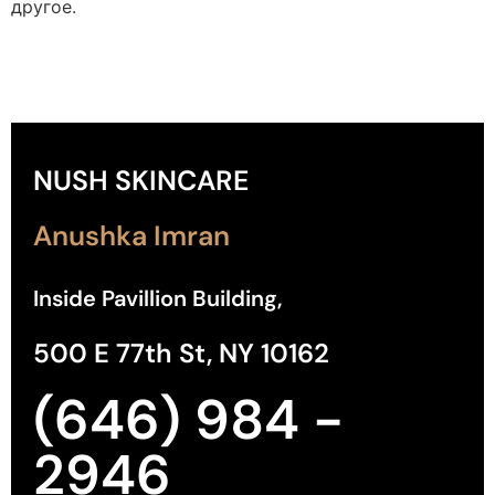
другое.
NUSH SKINCARE
Anushka Imran
Inside Pavillion Building,
500 E 77th St, NY 10162
(646) 984 -
2946