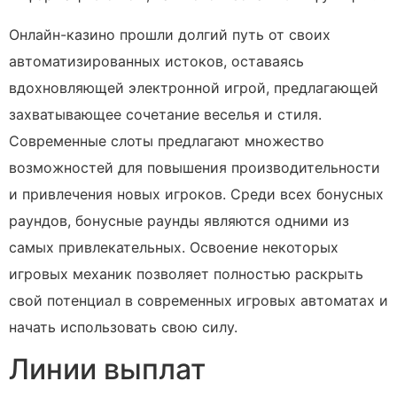
Онлайн-казино прошли долгий путь от своих
автоматизированных истоков, оставаясь
вдохновляющей электронной игрой, предлагающей
захватывающее сочетание веселья и стиля.
Современные слоты предлагают множество
возможностей для повышения производительности
и привлечения новых игроков. Среди всех бонусных
раундов, бонусные раунды являются одними из
самых привлекательных. Освоение некоторых
игровых механик позволяет полностью раскрыть
свой потенциал в современных игровых автоматах и
​​начать использовать свою силу.
Линии выплат