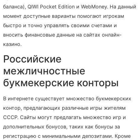
баланса), QIWI Pocket Edition и WebMoney.
На данный
момент доступные варианты помогают игрокам
быстро и точно управлять своими счетами и
вносить финансовые данные на сайтах онлайн-
казино.
Российские
межличностные
букмекерские конторы
В интернете существует множество букмекерских
контор, предлагающих различные игры жителям
СССР. Сайты могут предлагать множество игр и
дополнительных бонусов, таких как бонусы за
регистрацию с минимальными депозитами. Кроме