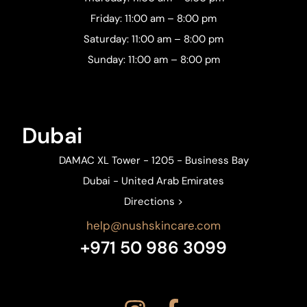
Friday: 11:00 am – 8:00 pm
Saturday: 11:00 am – 8:00 pm
Sunday: 11:00 am – 8:00 pm
Dubai
DAMAC XL Tower - 1205 - Business Bay
Dubai - United Arab Emirates
Directions >
help@nushskincare.com
+971 50 986 3099