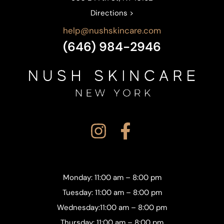
Directions >
help@nushskincare.com
(646) 984-2946
Monday: 11:00 am – 8:00 pm
Tuesday: 11:00 am – 8:00 pm
Wednesday:11:00 am – 8:00 pm
Thursday: 11:00 am – 8:00 pm