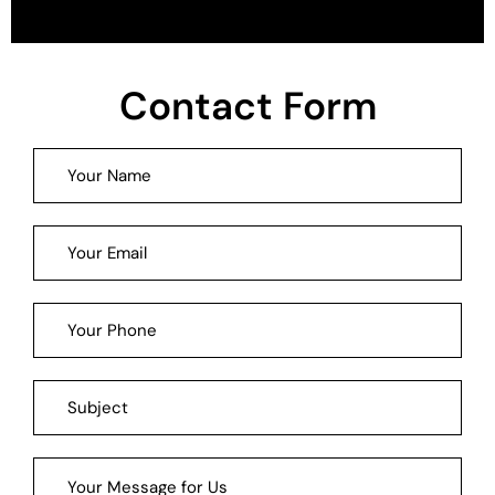
Contact Form