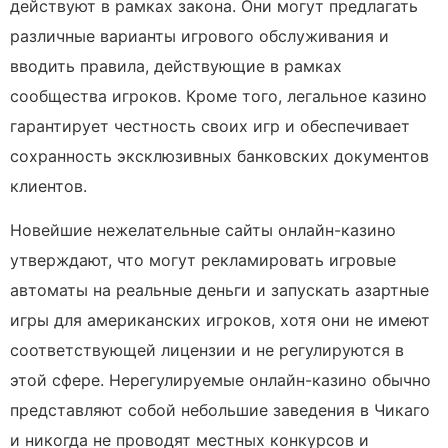
действуют в рамках закона. Они могут предлагать
различные варианты игрового обслуживания и
вводить правила, действующие в рамках
сообщества игроков. Кроме того, легальное казино
гарантирует честность своих игр и обеспечивает
сохранность эксклюзивных банковских документов
клиентов.
Новейшие нежелательные сайты онлайн-казино
утверждают, что могут рекламировать игровые
автоматы на реальные деньги и запускать азартные
игры для американских игроков, хотя они не имеют
соответствующей лицензии и не регулируются в
этой сфере. Нерегулируемые онлайн-казино обычно
представляют собой небольшие заведения в Чикаго
и никогда не проводят местных конкурсов и