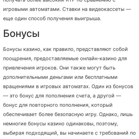
игровыми автоматами. Ставки на видеокассеты —
еще один способ получения выигрыша.
Бонусы
Бонусы казино, как правило, представляют собой
поощрения, предоставляемые онлайн-казино для
привлечения игроков. Они также могут быть
дополнительными деньгами или бесплатными
вращениями в игровых автоматах. Один из бонусов
— это бонус для пополнения счета, а другой —
бонус для повторного пополнения, который
обеспечивает более безопасную игру. Однако, лишь
немногие бонусы казино одинаковы, поэтому,
выбирая подходящий, вы начинаете с требований по