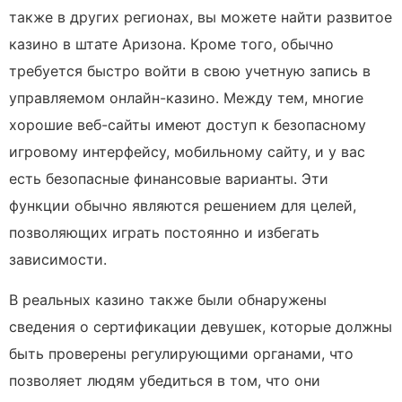
также в других регионах, вы можете найти развитое
казино в штате Аризона. Кроме того, обычно
требуется быстро войти в свою учетную запись в
управляемом онлайн-казино. Между тем, многие
хорошие веб-сайты имеют доступ к безопасному
игровому интерфейсу, мобильному сайту, и у вас
есть безопасные финансовые варианты. Эти
функции обычно являются решением для целей,
позволяющих играть постоянно и избегать
зависимости.
В реальных казино также были обнаружены
сведения о сертификации девушек, которые должны
быть проверены регулирующими органами, что
позволяет людям убедиться в том, что они