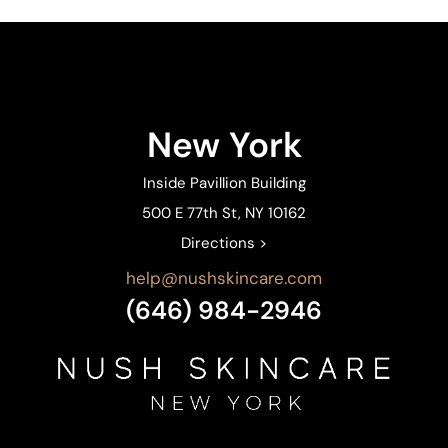
New York
Inside Pavillion Building
500 E 77th St, NY 10162
Directions >
help@nushskincare.com
(646) 984-2946