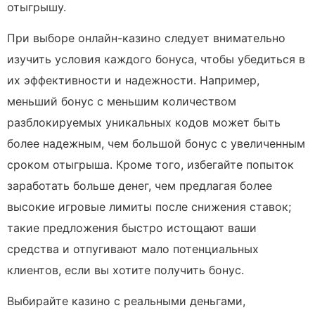
отыгрышу.
При выборе онлайн-казино следует внимательно
изучить условия каждого бонуса, чтобы убедиться в
их эффективности и надежности. Например,
меньший бонус с меньшим количеством
разблокируемых уникальных кодов может быть
более надежным, чем большой бонус с увеличенным
сроком отыгрыша. Кроме того, избегайте попыток
заработать больше денег, чем предлагая более
высокие игровые лимиты после снижения ставок;
такие предложения быстро истощают ваши
средства и отпугивают мало потенциальных
клиентов, если вы хотите получить бонус.
Выбирайте казино с реальными деньгами,