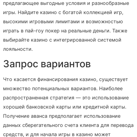
предлагающее выгодные условия и разнообразные
игры. Найдите казино с богатой коллекцией игр,
высокими игровыми лимитами и возможностью
играть в пай-гоу покер на реальные деньги. Также
выбирайте казино с интегрированной системой
лояльности.
Запрос вариантов
Что касается финансирования казино, существует
множество потенциальных вариантов. Наиболее
распространенная стратегия — это использование
хорошей банковской карты или кредитной карты.
Получение аванса предполагает использование
данных сберегательного счета клиента для перевода
средств, и для начала игры в казино может