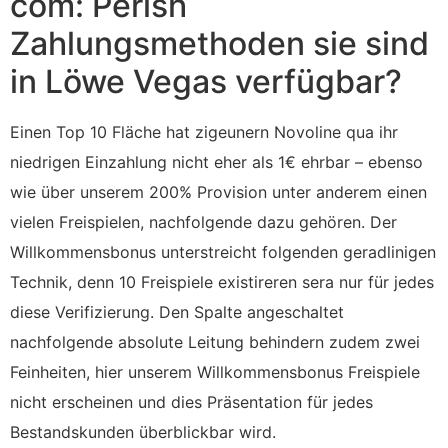
com: Perish
Zahlungsmethoden sie sind
in Löwe Vegas verfügbar?
Einen Top 10 Fläche hat zigeunern Novoline qua ihr
niedrigen Einzahlung nicht eher als 1€ ehrbar – ebenso
wie über unserem 200% Provision unter anderem einen
vielen Freispielen, nachfolgende dazu gehören. Der
Willkommensbonus unterstreicht folgenden geradlinigen
Technik, denn 10 Freispiele existireren sera nur für jedes
diese Verifizierung. Den Spalte angeschaltet
nachfolgende absolute Leitung behindern zudem zwei
Feinheiten, hier unserem Willkommensbonus Freispiele
nicht erscheinen und dies Präsentation für jedes
Bestandskunden überblickbar wird.