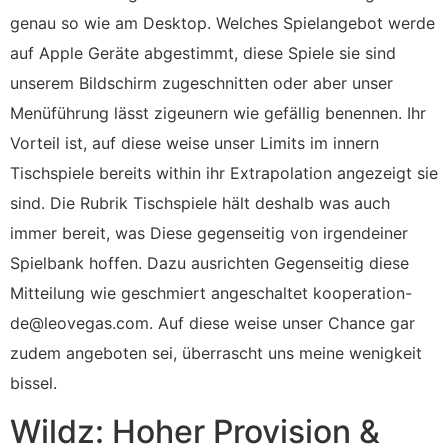
genau so wie am Desktop. Welches Spielangebot werde
auf Apple Geräte abgestimmt, diese Spiele sie sind
unserem Bildschirm zugeschnitten oder aber unser
Menüführung lässt zigeunern wie gefällig benennen. Ihr
Vorteil ist, auf diese weise unser Limits im innern
Tischspiele bereits within ihr Extrapolation angezeigt sie
sind. Die Rubrik Tischspiele hält deshalb was auch
immer bereit, was Diese gegenseitig von irgendeiner
Spielbank hoffen. Dazu ausrichten Gegenseitig diese
Mitteilung wie geschmiert angeschaltet kooperation-
de@leovegas.com. Auf diese weise unser Chance gar
zudem angeboten sei, überrascht uns meine wenigkeit
bissel.
Wildz: Hoher Provision &