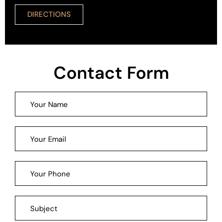
DIRECTIONS
Contact Form