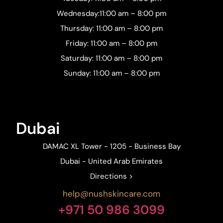
Wednesday:11:00 am – 8:00 pm
Thursday: 11:00 am – 8:00 pm
Friday: 11:00 am – 8:00 pm
Saturday: 11:00 am – 8:00 pm
Sunday: 11:00 am – 8:00 pm
Dubai
DAMAC XL Tower - 1205 - Business Bay
Dubai - United Arab Emirates
Directions >
help@nushskincare.com
+971 50 986 3099