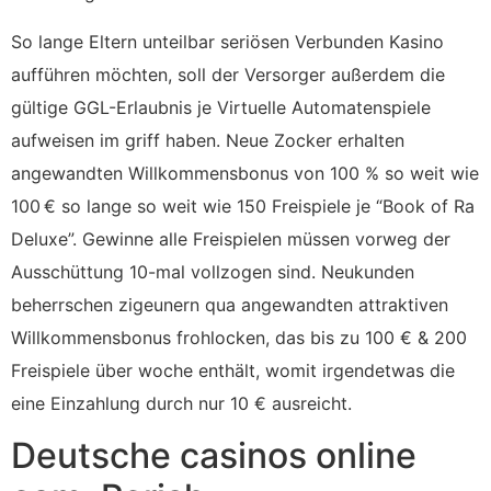
So lange Eltern unteilbar seriösen Verbunden Kasino
aufführen möchten, soll der Versorger außerdem die
gültige GGL-Erlaubnis je Virtuelle Automatenspiele
aufweisen im griff haben. Neue Zocker erhalten
angewandten Willkommensbonus von 100 % so weit wie
100 € so lange so weit wie 150 Freispiele je “Book of Ra
Deluxe”. Gewinne alle Freispielen müssen vorweg der
Ausschüttung 10-mal vollzogen sind. Neukunden
beherrschen zigeunern qua angewandten attraktiven
Willkommensbonus frohlocken, das bis zu 100 € & 200
Freispiele über woche enthält, womit irgendetwas die
eine Einzahlung durch nur 10 € ausreicht.
Deutsche casinos online