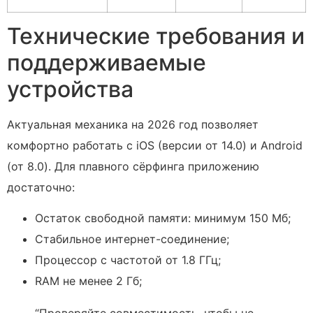
Технические требования и
поддерживаемые
устройства
Актуальная механика на 2026 год позволяет
комфортно работать с iOS (версии от 14.0) и Android
(от 8.0). Для плавного сёрфинга приложению
достаточно:
Остаток свободной памяти: минимум 150 Мб;
Стабильное интернет-соединение;
Процессор с частотой от 1.8 ГГц;
RAM не менее 2 Гб;