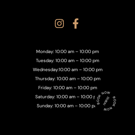
Monday: 10:00 am – 10:00 pm
Tuesday: 10:00 am – 10:00 pm
Wednesday:10:00 am – 10:00 pm
Thursday: 10:00 am – 10:00 pm
Friday: 10:00 am – 10:00 pm
Saturday: 10:00 am – 10:00 pm
Sunday: 10:00 am – 10:00 pm