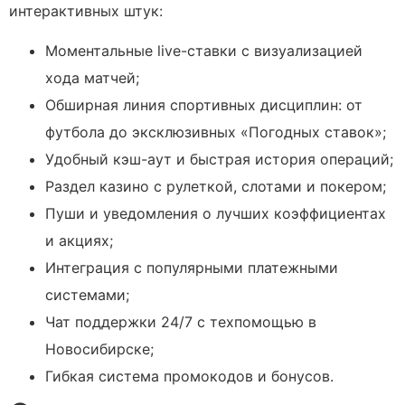
интерактивных штук:
Моментальные live-ставки с визуализацией
хода матчей;
Обширная линия спортивных дисциплин: от
футбола до эксклюзивных «Погодных ставок»;
Удобный кэш-аут и быстрая история операций;
Раздел казино с рулеткой, слотами и покером;
Пуши и уведомления о лучших коэффициентах
и акциях;
Интеграция с популярными платежными
системами;
Чат поддержки 24/7 с техпомощью в
Новосибирске;
Гибкая система промокодов и бонусов.