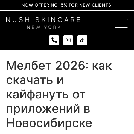
NOW OFFERING 15% FOR NEW CLIENTS!
Мелбет 2026: как
скачать и
кайфануть от
приложений в
Новосибирске