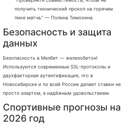
“Проверяйте совместимость, чтобы не
получить технический прокол на горячем
пике матча.” — Полина Тимохина.
Безопасность и защита
данных
Безопасность в Мелбет — железобетон!
Используются современные SSL-протоколы и
двухфакторная аутентификация, что в
Новосибирске и по всей России делает ставки не
просто азартом, а надёжным удовольствием.
Спортивные прогнозы на
2026 год