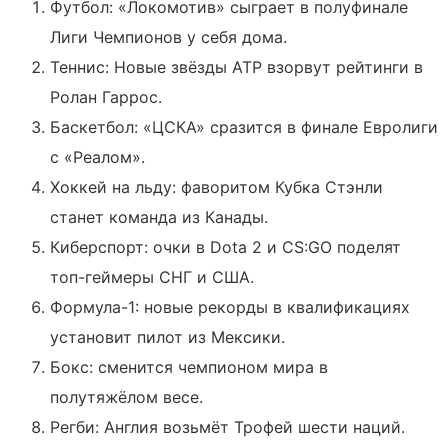
Футбол: «Локомотив» сыграет в полуфинале
Лиги Чемпионов у себя дома.
Теннис: Новые звёзды ATP взорвут рейтинги в
Ролан Гаррос.
Баскетбол: «ЦСКА» сразится в финале Евролиги
с «Реалом».
Хоккей на льду: фаворитом Кубка Стэнли
станет команда из Канады.
Киберспорт: очки в Dota 2 и CS:GO поделят
топ-геймеры СНГ и США.
Формула-1: новые рекорды в квалификациях
установит пилот из Мексики.
Бокс: сменится чемпионом мира в
полутяжёлом весе.
Регби: Англия возьмёт Трофей шести наций.