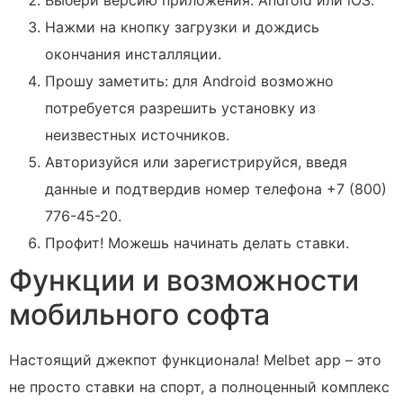
Нажми на кнопку загрузки и дождись
окончания инсталляции.
Прошу заметить: для Android возможно
потребуется разрешить установку из
неизвестных источников.
Авторизуйся или зарегистрируйся, введя
данные и подтвердив номер телефона +7 (800)
776-45-20.
Профит! Можешь начинать делать ставки.
Функции и возможности
мобильного софта
Настоящий джекпот функционала! Melbet app – это
не просто ставки на спорт, а полноценный комплекс