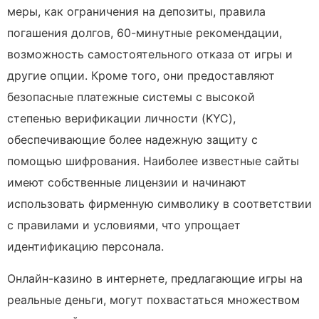
меры, как ограничения на депозиты, правила
погашения долгов, 60-минутные рекомендации,
возможность самостоятельного отказа от игры и
другие опции. Кроме того, они предоставляют
безопасные платежные системы с высокой
степенью верификации личности (KYC),
обеспечивающие более надежную защиту с
помощью шифрования. Наиболее известные сайты
имеют собственные лицензии и начинают
использовать фирменную символику в соответствии
с правилами и условиями, что упрощает
идентификацию персонала.
Онлайн-казино в интернете, предлагающие игры на
реальные деньги, могут похвастаться множеством