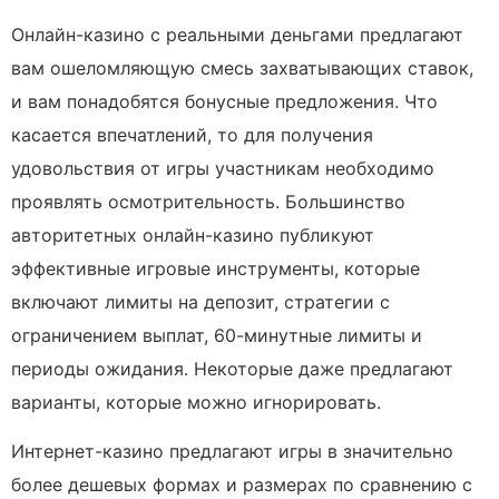
Онлайн-казино с реальными деньгами предлагают
вам ошеломляющую смесь захватывающих ставок,
и вам понадобятся бонусные предложения. Что
касается впечатлений, то для получения
удовольствия от игры участникам необходимо
проявлять осмотрительность. Большинство
авторитетных онлайн-казино публикуют
эффективные игровые инструменты, которые
включают лимиты на депозит, стратегии с
ограничением выплат, 60-минутные лимиты и
периоды ожидания. Некоторые даже предлагают
варианты, которые можно игнорировать.
Интернет-казино предлагают игры в значительно
более дешевых формах и размерах по сравнению с