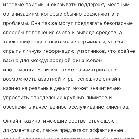
игровые приемы и оказывать поддержку местным
организациям, которые обычно объясняют эти
проблемы. Они также могут предлагать безопасные
способы пополнения счета и вывода средств, а
также шифровать платежные терминалы, чтобы
скрыть личную информацию участников, что крайне
важно для международной финансовой
информации. Если вы также рассматриваете
возможность азартной игры, успешное онлайн-
казино на реальные деньги может значительно
упростить определение крупных лимитов и
обеспечить качественное обслуживание клиентов.
Онлайн-казино, имеющие соответствующую
документацию, также предлагают эффективные