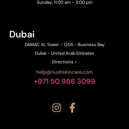
Sunday: 11:00 am – 8:00 pm
Dubai
DAMAC XL Tower - 1205 - Business Bay
Dubai - United Arab Emirates
Directions >
help@nushskincare.com
+971 50 986 3099