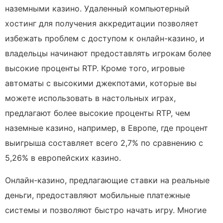
наземными казино. Удаленный компьютерный
хостинг для получения аккредитации позволяет
избежать проблем с доступом к онлайн-казино, и
владельцы начинают предоставлять игрокам более
высокие проценты RTP. Кроме того, игровые
автоматы с высокими джекпотами, которые вы
можете использовать в настольных играх,
предлагают более высокие проценты RTP, чем
наземные казино, например, в Европе, где процент
выигрыша составляет всего 2,7% по сравнению с
5,26% в европейских казино.
Онлайн-казино, предлагающие ставки на реальные
деньги, предоставляют мобильные платежные
системы и позволяют быстро начать игру. Многие