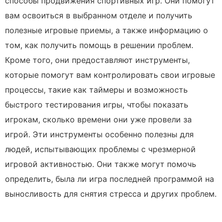
способы продвижения спортивных игр. Они помогут
вам освоиться в выбранном отделе и получить
полезные игровые приемы, а также информацию о
том, как получить помощь в решении проблем.
Кроме того, они предоставляют инструменты,
которые помогут вам контролировать свои игровые
процессы, такие как таймеры и возможность
быстрого тестирования игры, чтобы показать
игрокам, сколько времени они уже провели за
игрой. Эти инструменты особенно полезны для
людей, испытывающих проблемы с чрезмерной
игровой активностью. Они также могут помочь
определить, была ли игра последней программой на
выносливость для снятия стресса и других проблем.