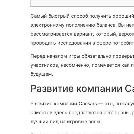
Самый быстрый способ получить хороший 
электронному пополнению баланса. Вы н
рассматривается вариант, который, веро
проводить исследования в сфере потребит
Перед началом игры обязательно проверьт
участников, несомненно, помечается как 
будущем.
Развитие компании C
Развитие компании Caesars — это, пожалу
клиентов здесь предлагаются рестораны, 
лучший вид на игровые зоны.