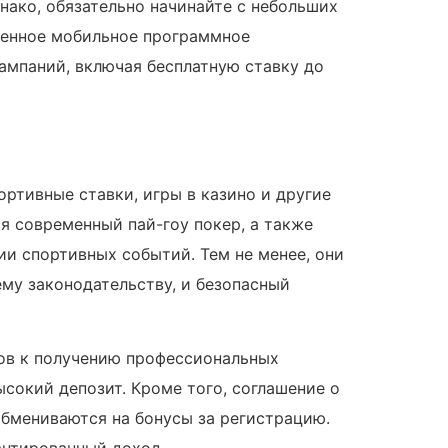
нако, обязательно начинайте с небольших
твенное мобильное программное
ампаний, включая бесплатную ставку до
ортивные ставки, игры в казино и другие
я современный пай-гоу покер, а также
 спортивных событий. Тем не менее, они
му законодательству, и безопасный
ков к получению профессиональных
сокий депозит. Кроме того, соглашение о
обмениваются на бонусы за регистрацию.