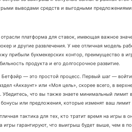
стрыми выводами средств и выгодными предложениями
 отрасли платформа для ставок, имеющая важное значе
покер и другие развлечения. У нее отличная модель ра
ржу прибыли букмекерских контор, преимущество в иг
ильность продукта и его долгосрочное развитие.
 Бетфэйр — это простой процесс. Первый шаг — войти 
аздел «Аккаунт» или «Моя цель», скорее всего, в верх
 Убедитесь, что вы также знаете минимальный лимит 
бонусы или предложения, которые изменят ваш лимит
личная тактика для тех, кто тратит время на игры в о
а игры гарантируют, что выигрыш будет выше, чем в по