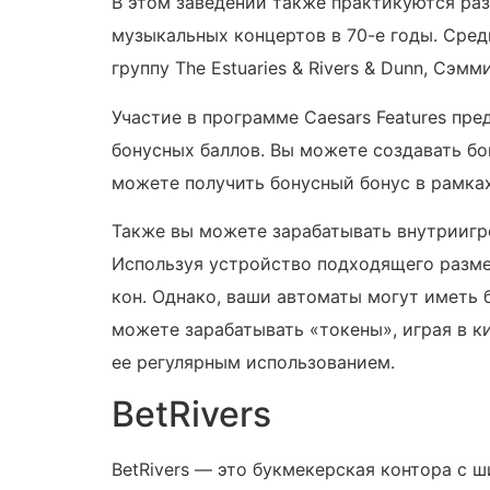
В этом заведении также практикуются ра
музыкальных концертов в 70-е годы. Сред
группу The Estuaries & Rivers & Dunn, Сэм
Участие в программе Caesars Features пр
бонусных баллов. Вы можете создавать бо
можете получить бонусный бонус в рамка
Также вы можете зарабатывать внутриигр
Используя устройство подходящего разме
кон. Однако, ваши автоматы могут иметь
можете зарабатывать «токены», играя в к
ее регулярным использованием.
BetRivers
BetRivers — это букмекерская контора с 