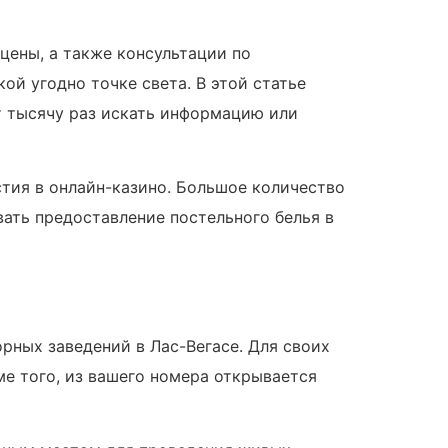
цены, а также консультации по
кой угодно точке света.
В этой статье
т тысячу раз искать информацию или
стия в онлайн-казино. Большое количество
вать предоставление постельного белья в
рных заведений в Лас-Вегасе. Для своих
е того, из вашего номера открывается