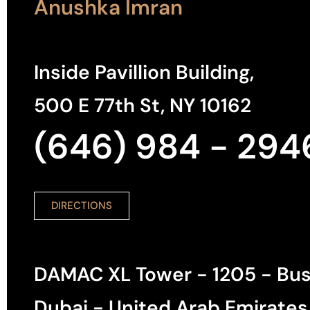
Anushka Imran
Inside Pavillion Building,
500 E 77th St, NY 10162
(646) 984 - 294
DIRECTIONS
DAMAC XL Tower - 1205 - Bus
Dubai - United Arab Emirates