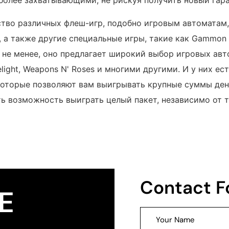
 более захватывающими, не рискуя получить новый гар
во различных флеш-игр, подобно игровым автоматам, г
 а также другие специальные игры, такие как Gammon Le
м не менее, оно предлагает широкий выбор игровых ав
elight, Weapons N' Roses и многими другими. И у них е
которые позволяют вам выигрывать крупные суммы дене
сть возможность выиграть целый пакет, независимо от 
Contact 
E