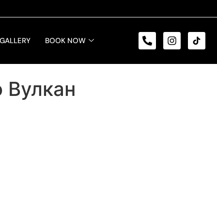
GALLERY
BOOK NOW
о Вулкан