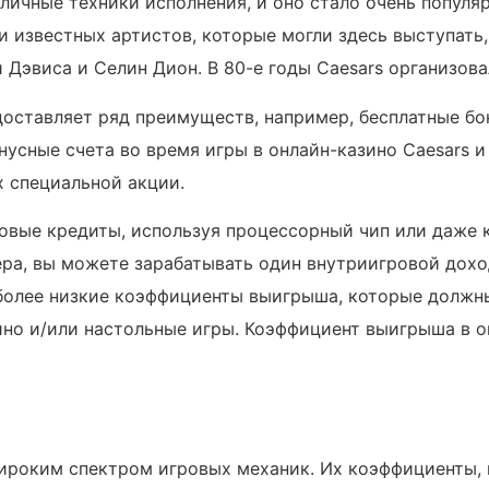
зличные техники исполнения, и оно стало очень попул
и известных артистов, которые могли здесь выступать,
ми Дэвиса и Селин Дион. В 80-е годы Caesars организов
едоставляет ряд преимуществ, например, бесплатные б
нусные счета во время игры в онлайн-казино Caesars и
х специальной акции.
овые кредиты, используя процессорный чип или даже к
ра, вы можете зарабатывать один внутриигровой доход
 более низкие коэффициенты выигрыша, которые должны
ино и/или настольные игры. Коэффициент выигрыша в о
широким спектром игровых механик. Их коэффициенты, 