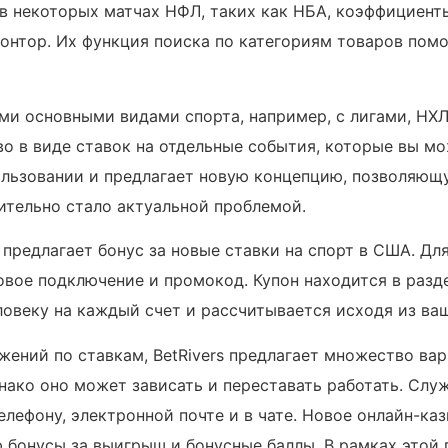
в некоторых матчах НФЛ, таких как НБА, коэффициенты
онтор. Их функция поиска по категориям товаров пом
и основными видами спорта, например, с лигами, НХЛ,
 в виде ставок на отдельные события, которые вы мо
ользовании и предлагает новую концепцию, позволяющ
ительно стало актуальной проблемой.
 предлагает бонус за новые ставки на спорт в США. Дл
овое подключение и промокод. Купон находится в разд
овеку на каждый счет и рассчитывается исходя из ваш
ний по ставкам, BetRivers предлагает множество вар
ако оно может зависать и переставать работать. Слу
телефону, электронной почте и в чате. Новое онлайн-к
ю бонусы за выигрыш и бонусные баллы. В рамках этой