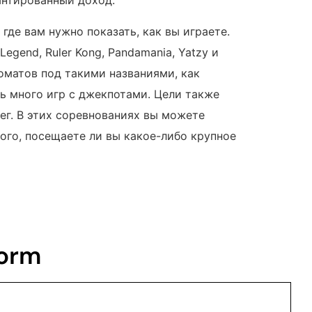
антированный доход.
де вам нужно показать, как вы играете.
gend, Ruler Kong, Pandamania, Yatzy и
томатов под такими названиями, как
сть много игр с джекпотами. Цели также
г. В этих соревнованиях вы можете
того, посещаете ли вы какое-либо крупное
Form