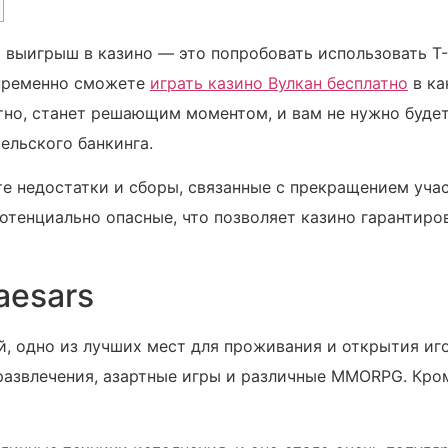
выигрыш в казино — это попробовать использовать T-
епременно сможете
играть казино Вулкан бесплатно
в ка
ятно, станет решающим моментом, и вам не нужно буде
ельского банкинга.
е недостатки и сборы, связанные с прекращением уча
потенциально опасные, что позволяет казино гарантиро
aesars
й, одно из лучших мест для проживания и открытия иго
развлечения, азартные игры и различные MMORPG. Кром