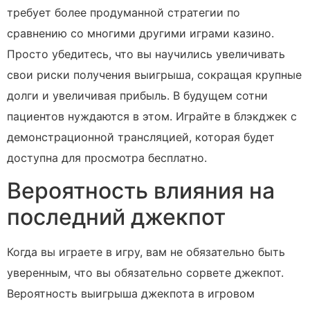
требует более продуманной стратегии по
сравнению со многими другими играми казино.
Просто убедитесь, что вы научились увеличивать
свои риски получения выигрыша, сокращая крупные
долги и увеличивая прибыль. В будущем сотни
пациентов нуждаются в этом. Играйте в блэкджек с
демонстрационной трансляцией, которая будет
доступна для просмотра бесплатно.
Вероятность влияния на
последний джекпот
Когда вы играете в игру, вам не обязательно быть
уверенным, что вы обязательно сорвете джекпот.
Вероятность выигрыша джекпота в игровом