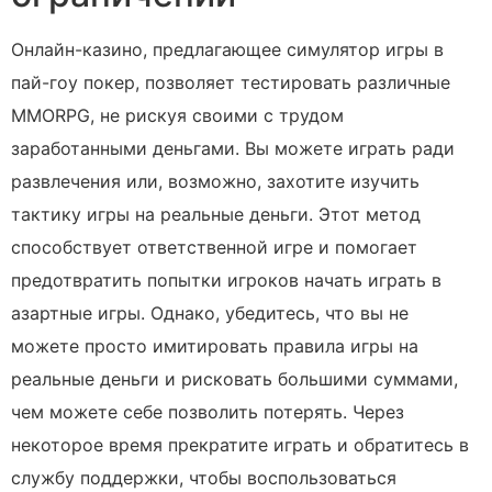
Онлайн-казино, предлагающее симулятор игры в
пай-гоу покер, позволяет тестировать различные
MMORPG, не рискуя своими с трудом
заработанными деньгами. Вы можете играть ради
развлечения или, возможно, захотите изучить
тактику игры на реальные деньги. Этот метод
способствует ответственной игре и помогает
предотвратить попытки игроков начать играть в
азартные игры. Однако, убедитесь, что вы не
можете просто имитировать правила игры на
реальные деньги и рисковать большими суммами,
чем можете себе позволить потерять. Через
некоторое время прекратите играть и обратитесь в
службу поддержки, чтобы воспользоваться