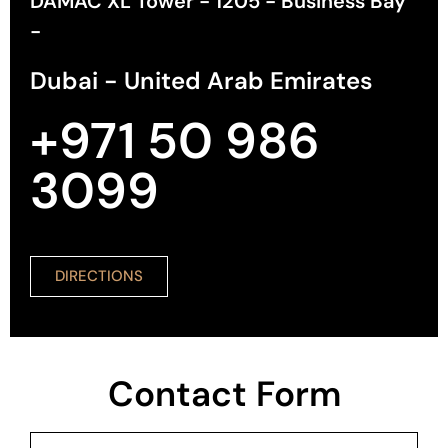
DAMAC XL Tower - 1205 - Business Bay
-
Dubai - United Arab Emirates
+971 50 986
3099
DIRECTIONS
Contact Form