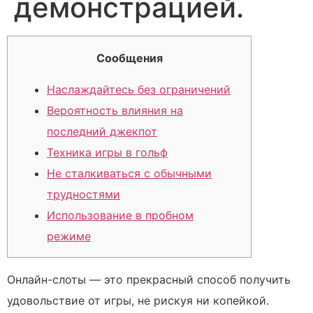
демонстрацией.
Сообщения
Наслаждайтесь без ограничений
Вероятность влияния на
последний джекпот
Техника игры в гольф
Не сталкиваться с обычными
трудностями
Использование в пробном
режиме
Онлайн-слоты — это прекрасный способ получить
удовольствие от игры, не рискуя ни копейкой.